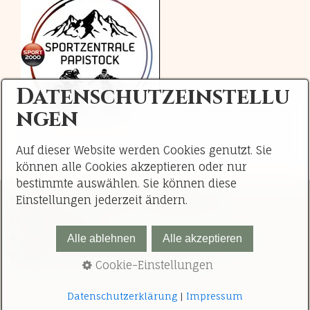
Datenschutzeinstellu
ngen
Auf dieser Website werden Cookies genutzt. Sie
können alle Cookies akzeptieren oder nur
bestimmte auswählen. Sie können diese
Startseite
Kontakt
Impressum
Einstellungen jederzeit ändern.
Datenschutz
© 2026 Rehkitzrettung Bad Kohlgrub e.V..
Alle ablehnen
Alle akzeptieren
Website erstellt mit Zeta Producer
Cookie-Einstellungen
Datenschutzerklärung
|
Impressum